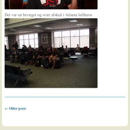
Det var en bevæget og svær afsked i Atlanta lufthavn.
Post navigation
←
Older posts