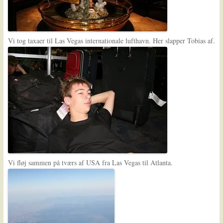
Vi tog taxaer til Las Vegas internationale lufthavn. Her slapper Tobias af.
Vi fløj sammen på tværs af USA fra Las Vegas til Atlanta.