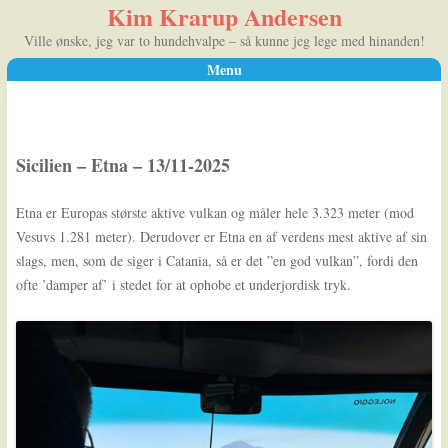
Kim Krarup Andersen
Ville ønske, jeg var to hundehvalpe – så kunne jeg lege med hinanden!
Menu
Skip to content
Sicilien – Etna – 13/11-2025
Etna er Europas største aktive vulkan og måler hele 3.323 meter (mod
Vesuvs 1.281 meter). Derudover er Etna en af verdens mest aktive af sin
slags, men, som de siger i Catania, så er det ”en god vulkan”, fordi den
ofte ’damper af’ i stedet for at ophobe et underjordisk tryk.