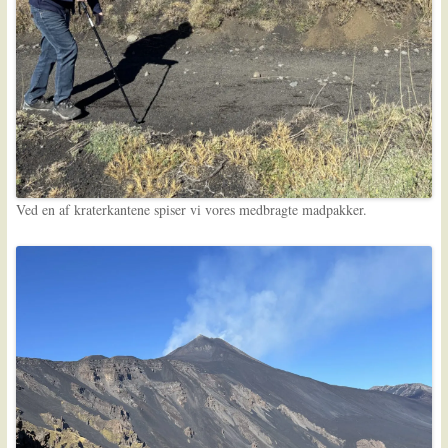
Ved en af kraterkantene spiser vi vores medbragte madpakker.